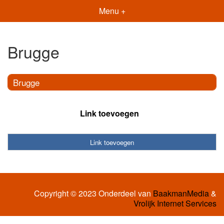
Menu +
Brugge
Brugge
Link toevoegen
Link toevoegen
Copyright © 2023 Onderdeel van
BaakmanMedia
&
Vrolijk Internet Services